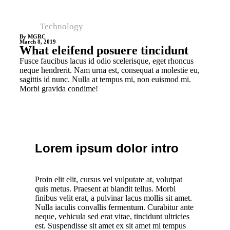
Technology
By MGRC
March 8, 2019
What eleifend posuere tincidunt
Fusce faucibus lacus id odio scelerisque, eget rhoncus
neque hendrerit. Nam urna est, consequat a molestie eu,
sagittis id nunc. Nulla at tempus mi, non euismod mi.
Morbi gravida condime!
Lorem ipsum dolor intro
Proin elit elit, cursus vel vulputate at, volutpat
quis metus. Praesent at blandit tellus. Morbi
finibus velit erat, a pulvinar lacus mollis sit amet.
Nulla iaculis convallis fermentum. Curabitur ante
neque, vehicula sed erat vitae, tincidunt ultricies
est. Suspendisse sit amet ex sit amet mi tempus