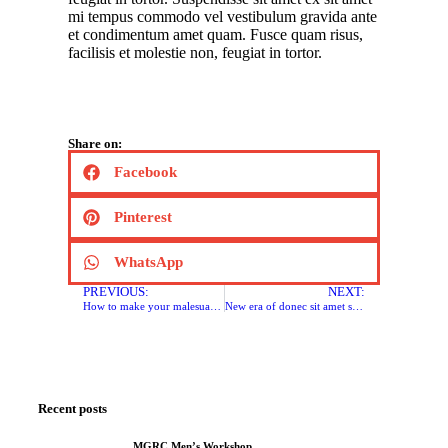
mi tempus commodo vel vestibulum gravida ante
et condimentum amet quam. Fusce quam risus,
facilisis et molestie non, feugiat in tortor.
Share on:
Facebook
Pinterest
WhatsApp
PREVIOUS:
NEXT:
How to make your malesuada lorem
New era of donec sit amet sodales ipsum fermentum
Recent posts
MGRC Men’s Workshop