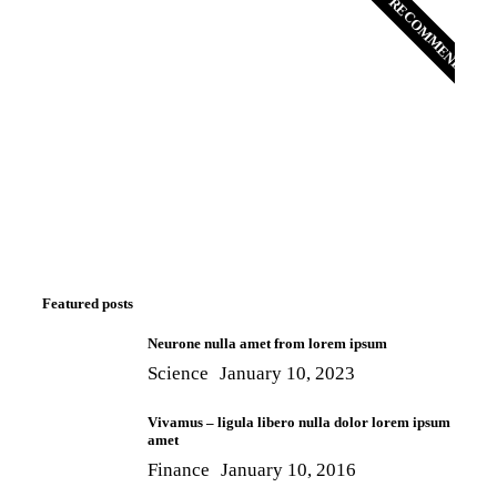
WE RECOMMEND
Programming School
Mauris maximus sed eros eget posuere. Integer
at pellentesque!
Learn more
Featured posts
Neurone nulla amet from lorem ipsum
Science
January 10, 2023
Vivamus – ligula libero nulla dolor lorem ipsum
amet
Finance
January 10, 2016